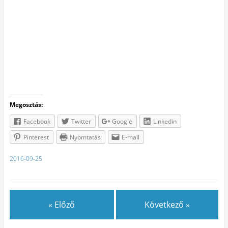
Megosztás:
Facebook
Twitter
Google
Linkedin
Pinterest
Nyomtatás
E-mail
2016-09-25
« Előző
Következő »