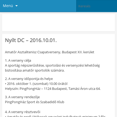
Menü
PingPong Ház
Nyílt DC – 2016.10.01.
Amatőr Asztalitenisz Csapatverseny, Budapest XII. kerület
1. A verseny célja
A sportág népszerűsítése, sportolási és versenyzési lehetőség
biztosítása amatőr sportolók számára.
2. A verseny időpontja és helye
• 2016. október 1. (szombat) 10.00 órától
Helyszín: PingPongHáz – 1124 Budapest, Tamási Áron utca 64.
3. A verseny rendezője
PingPongHáz Sport és Szabadidő Klub
4. A verseny résztvevői
• Amatőr és profi játékosok egyaránt indulhatnak minimum 2 fős