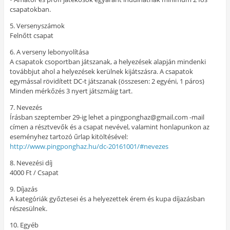
csapatokban.
5. Versenyszámok
Felnőtt csapat
6. A verseny lebonyolítása
A csapatok csoportban játszanak, a helyezések alapján mindenki
továbbjut ahol a helyezések kerülnek kijátszásra. A csapatok
egymással rövidített DC-t játszanak (összesen: 2 egyéni, 1 páros)
Minden mérkőzés 3 nyert játszmáig tart.
7. Nevezés
Írásban szeptember 29-ig lehet a pingponghaz@gmail.com -mail
címen a résztvevők és a csapat nevével, valamint honlapunkon az
eseményhez tartozó űrlap kitöltésével:
http://www.pingponghaz.hu/dc-20161001/#nevezes
8. Nevezési díj
4000 Ft / Csapat
9. Díjazás
A kategóriák győztesei és a helyezettek érem és kupa díjazásban
részesülnek.
10. Egyéb