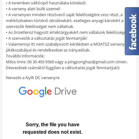
• A teremben váltócipő használata kötelező.
• A verseny alatt büfé üzemel!
• A versenyen minden résztvevő saját felelősségére vesz részt, a
mérkőzéseken történő sérülésekért, esetleges anyagi károkért a
szervezők felelősséget nem vállalnak.
• Az őrizetlenül hagyott értéktárgyakért nem vállalunk felelősséget.
• A szervezők a változtatás jogát fenntartják!
• Valamennyi itt nem szabályozott kérdésben a MOATSZ verseny és
játékszabályai és rendelkezései az irányadóak.
További információk:
Milos Imre: 06 30 493 9360 vagy a pingponghaz@gmail.com címen.
(Nevezések számától függően a változtatás jogát fenntartjuk!)
Nevezés a Nyílt DC versenyre