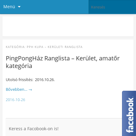
Menü
PingPong Ház
KATEGÓRIA:
PPH KUPA – KERÜLETI RANGLISTA
PingPongHáz Ranglista – Kerület, amatőr
kategória
Utolsó frissítés: 2016.10.26.
Bővebben…
→
2016-10-26
Keress a Facobook-on is!