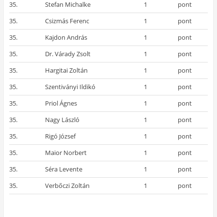
35.
Stefan Michalke
1
pont
35.
Csizmás Ferenc
1
pont
35.
Kajdon András
1
pont
35.
Dr. Várady Zsolt
1
pont
35.
Hargitai Zoltán
1
pont
35.
Szentiványi Ildikó
1
pont
35.
Priol Ágnes
1
pont
35.
Nagy László
1
pont
35.
Rigó József
1
pont
35.
Maior Norbert
1
pont
35.
Séra Levente
1
pont
35.
Verbőczi Zoltán
1
pont