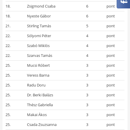
18.
Zsigmond Csaba
6
pont
18.
Nyeste Gábor
6
pont
21.
Stirling Tamás
5
pont
22.
Sólyomi Péter
4
pont
22.
Szabó Miklós
4
pont
22.
Szarvas Tamás
4
pont
25.
Mucsi Róbert
3
pont
25.
Veress Barna
3
pont
25.
Radu Doru
3
pont
25.
Dr. Berki Balázs
3
pont
25.
Thész Gabriella
3
pont
25.
Makai Ákos
3
pont
25.
Csada Zsuzsanna
3
pont