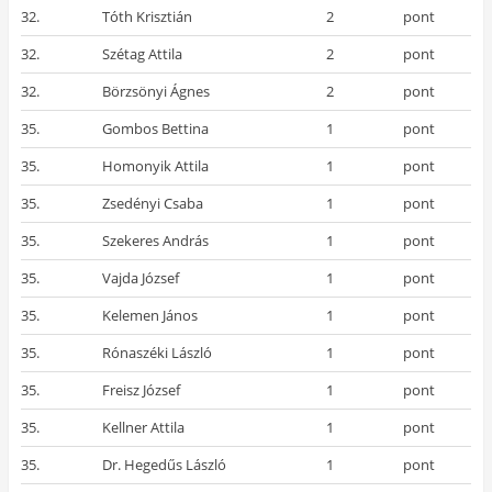
32.
Tóth Krisztián
2
pont
32.
Szétag Attila
2
pont
32.
Börzsönyi Ágnes
2
pont
35.
Gombos Bettina
1
pont
35.
Homonyik Attila
1
pont
35.
Zsedényi Csaba
1
pont
35.
Szekeres András
1
pont
35.
Vajda József
1
pont
35.
Kelemen János
1
pont
35.
Rónaszéki László
1
pont
35.
Freisz József
1
pont
35.
Kellner Attila
1
pont
35.
Dr. Hegedűs László
1
pont