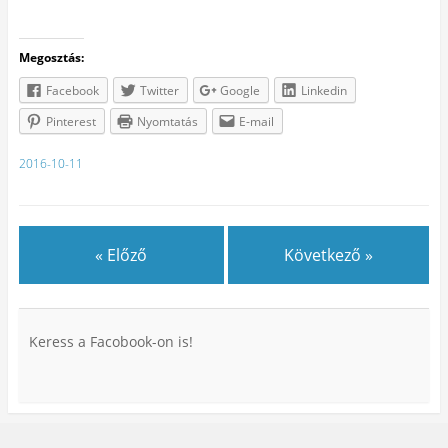
Megosztás:
Facebook
Twitter
Google
Linkedin
Pinterest
Nyomtatás
E-mail
2016-10-11
« Előző
Következő »
Keress a Facobook-on is!