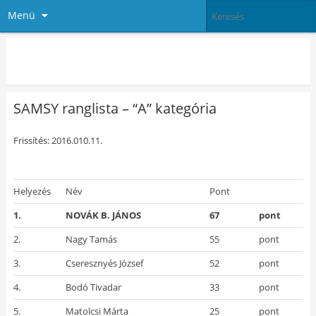
Menü
PingPong Ház
SAMSY ranglista – “A” kategória
Frissítés: 2016.010.11.
Helyezés
Név
Pont
1.
NOVÁK B. JÁNOS
67
pont
2.
Nagy Tamás
55
pont
3.
Cseresznyés József
52
pont
4.
Bodó Tivadar
33
pont
5.
Matolcsi Márta
25
pont