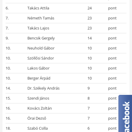
6.
Takács Attila
24
pont
7.
Németh Tamás
23
pont
7.
Takács Lajos
23
pont
9.
Bencsik Gergely
14
pont
10.
Neuhold Gábor
10
pont
10.
Szöllősi Sándor
10
pont
10.
Lakos Gábor
10
pont
10.
Berger Árpád
10
pont
14.
Dr. Székely András
9
pont
15.
Szendi János
8
pont
16.
Kovács Zoltán
7
pont
16.
Órai Dezső
7
pont
18.
Szabó Csilla
6
pont