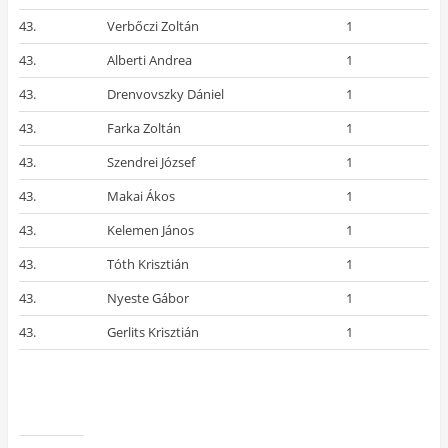
43.
Verbőczi Zoltán
1
43.
Alberti Andrea
1
43.
Drenvovszky Dániel
1
43.
Farka Zoltán
1
43.
Szendrei József
1
43.
Makai Ákos
1
43.
Kelemen János
1
43.
Tóth Krisztián
1
43.
Nyeste Gábor
1
43.
Gerlits Krisztián
1