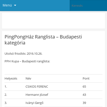
Menü
PingPong Ház
PingPongHáz Ranglista – Budapesti
kategória
Utolsó frissítés: 2016.10.26.
PPH Kupa – Budapesti ranglista:
Helyezés
Név
Pont
1.
CSIKOS FERENC
65
2.
Hermann József
43
3.
Iványi Gergő
39