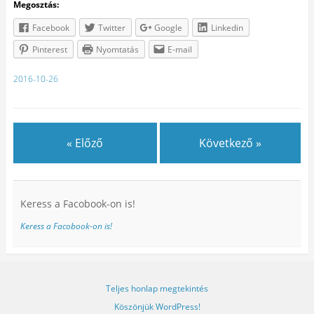
Megosztás:
Facebook
Twitter
Google
Linkedin
Pinterest
Nyomtatás
E-mail
2016-10-26
« Előző
Következő »
Keress a Facobook-on is!
Keress a Facobook-on is!
Teljes honlap megtekintés
Köszönjük WordPress!