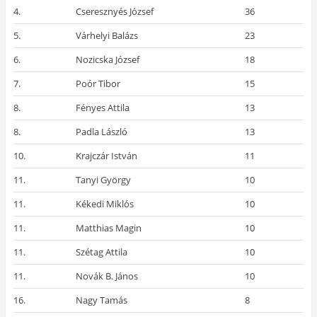
4.
Cseresznyés József
36
5.
Várhelyi Balázs
23
6.
Nozicska József
18
7.
Poór Tibor
15
8.
Fényes Attila
13
8.
Padla László
13
10.
Krajczár István
11
11.
Tanyi György
10
11.
Kékedi Miklós
10
11.
Matthias Magin
10
11.
Szétag Attila
10
11.
Novák B. János
10
16.
Nagy Tamás
8