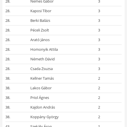
28.
Nemes Gábor
3
28.
Kaposi Tibor
3
28.
Berki Balázs
3
28.
Péceli Zsolt
3
28.
Arató János
3
28.
Homonyik Attila
3
28.
Németh Dávid
3
28.
Csada Zsuzsa
3
38.
Kellner Tamás
2
38.
Lakos Gábor
2
38.
Priol Ágnes
2
38.
Kajdon András
2
38.
Koppány György
2
43.
Szekály Áron
1