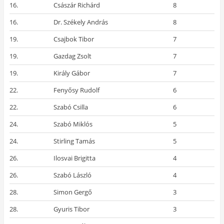
16.
Császár Richárd
8
16.
Dr. Székely András
8
19.
Csajbok Tibor
7
19.
Gazdag Zsolt
7
19.
Király Gábor
7
22.
Fenyősy Rudolf
6
22.
Szabó Csilla
6
24.
Szabó Miklós
5
24.
Stirling Tamás
5
26.
Ilosvai Brigitta
4
26.
Szabó László
4
28.
Simon Gergő
3
28.
Gyuris Tibor
3