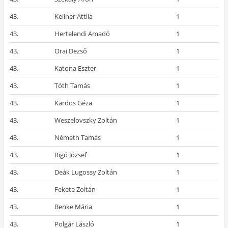
43.
Kellner Attila
1
43.
Hertelendi Amadó
1
43.
Orai Dezső
1
43.
Katona Eszter
1
43.
Tóth Tamás
1
43.
Kardos Géza
1
43.
Weszelovszky Zoltán
1
43.
Németh Tamás
1
43.
Rigó József
1
43.
Deák Lugossy Zoltán
1
43.
Fekete Zoltán
1
43.
Benke Mária
1
43.
Polgár László
1