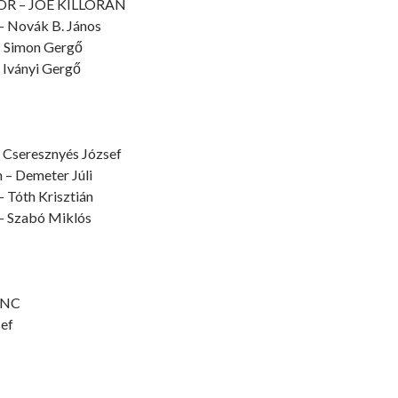
OR – JOE KILLORAN
c- Novák B. János
 – Simon Gergő
– Iványi Gergő
 Cseresznyés József
 – Demeter Júli
– Tóth Krisztián
a – Szabó Miklós
ENC
sef