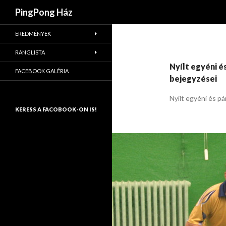
Keresés
PingPong Ház
EREDMÉNYEK
RANGLISTA
Nyílt egyéni 
FACEBOOK GALÉRIA
bejegyzései
Nyílt egyéni és p
KERESS A FACOBOOK-ON IS!