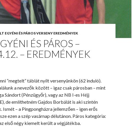
LT EGYÉNI ÉS PÁROS VERSENY EREDMÉNYEK
EGYÉNI ÉS PÁROS –
4.12. – EREDMÉNYEK
enni “megtelt” táblát nyílt versenyünkön (62 induló).
alálunk a nevezők között – igaz csak párosban – mint
ga Sándort (Pénzügyőr), vagy az NB I-es Héjj
E), de említhetném Gajdos Borbálát is aki szintén
ik. Ismét – a Pingpongházra jellemzően – igen erős
sze ezen a szép vasárnap délutánon. Páros kategória:
 az első négy kiemelt került a végjátékba.