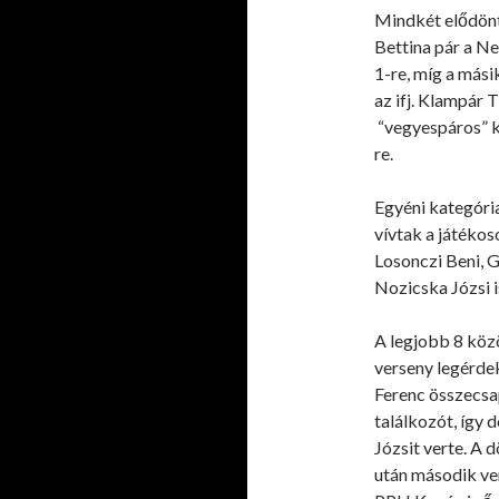
Mindkét elődönt
Bettina pár a N
1-re, míg a más
az ifj. Klampár 
“vegyespáros” k
re.
Egyéni kategória
vívtak a játékos
Losonczi Beni, 
Nozicska Józsi i
A legjobb 8 közö
verseny legérde
Ferenc összecsap
találkozót, így
Józsit verte. A 
után második ve