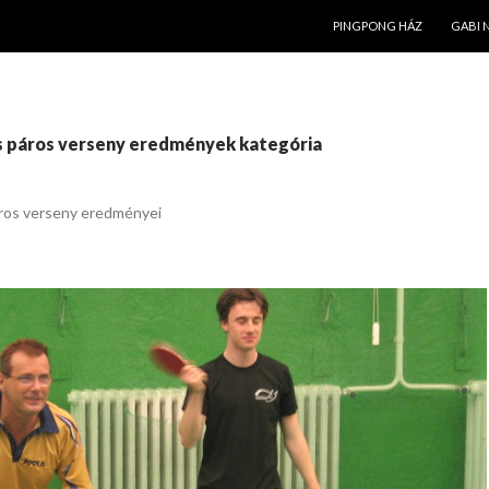
KILÉPÉS A TARTALOMBA
PINGPONG HÁZ
GABI 
és páros verseny eredmények kategória
áros verseny eredményei