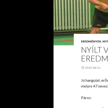
EREDMÉNYEK
,
NYÍ
NYÍLT 
EREDM
2015-06-21
Jó hangulat, er
melyre 47 nevez
Páros: