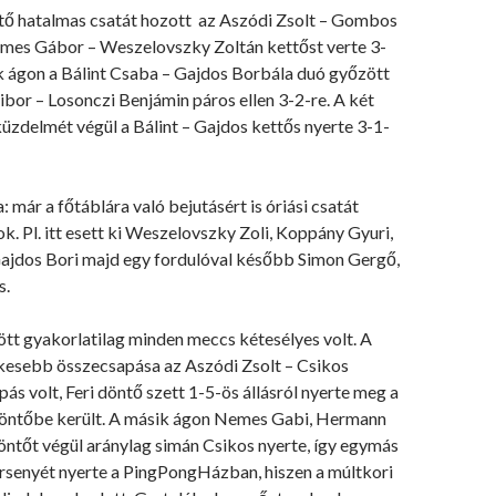
ő hatalmas csatát hozott az Aszódi Zsolt – Gombos
emes Gábor – Weszelovszky Zoltán kettőst verte 3-
ik ágon a Bálint Csaba – Gajdos Borbála duó győzött
Tibor – Losonczi Benjámin páros ellen 3-2-re. A két
üzdelmét végül a Bálint – Gajdos kettős nyerte 3-1-
: már a főtáblára való bejutásért is óriási csatát
ok. Pl. itt esett ki Weszelovszky Zoli, Koppány Gyuri,
Gajdos Bori majd egy fordulóval később Simon Gergő,
s.
tt gyakorlatilag minden meccs kétesélyes volt. A
kesebb összecsapása az Aszódi Zsolt – Csikos
ás volt, Feri döntő szett 1-5-ös állásról nyerte meg a
 döntőbe került. A másik ágon Nemes Gabi, Hermann
döntőt végül aránylag simán Csikos nyerte, így egymás
rsenyét nyerte a PingPongHázban, hiszen a múltkori