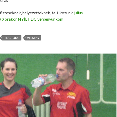
ndrás
yőzteseknek, helyezetteknek, találkozunk
július
) 9 órakor NYÍLT DC versenyünkön!
PINGPONG
VERSENY