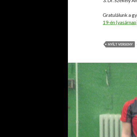
3. Dr. Székely A
Gratulálunk a g
19-én (vasárnap
NYÍLT VERSENY