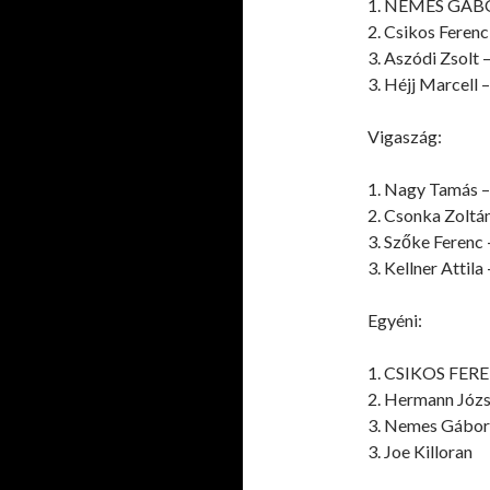
1. NEMES GÁB
2. Csikos Feren
3. Aszódi Zsolt
3. Héjj Marcell 
Vigaszág:
1. Nagy Tamás –
2. Csonka Zoltán
3. Szőke Ferenc 
3. Kellner Attil
Egyéni:
1. CSIKOS FER
2. Hermann Józ
3. Nemes Gábor
3. Joe Killoran