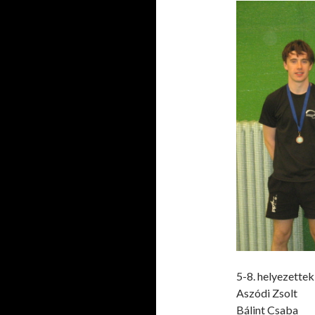
5-8. helyezettek
Aszódi Zsolt
Bálint Csaba