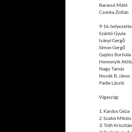
Barassó Máté
Csonka Zoltán
9-16. helyezette
Szántó Gyula
Iványi Gergő
Simon Gergő
Gajdos Borbála
Homonyik Attil
Nagy Tamás
Novák B. János
Padla László
Vigaszág:
1. Kardos Géza
2. Szabó Miklós
3. Tóth Krisztián