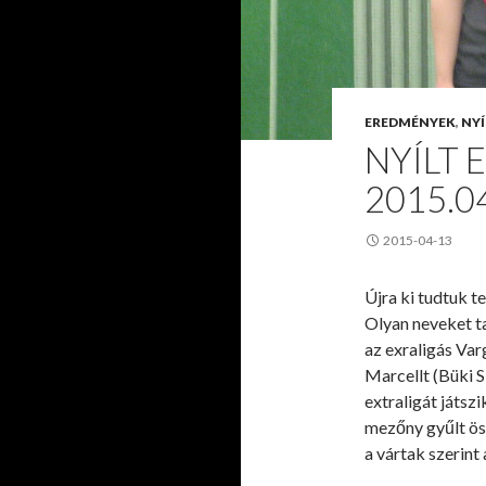
EREDMÉNYEK
,
NYÍ
NYÍLT 
2015.0
2015-04-13
Újra ki tudtuk t
Olyan neveket t
az exraligás Var
Marcellt (Büki S
extraligát játsz
mezőny gyűlt ös
a vártak szerint