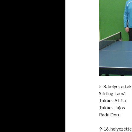
5-8. helyezettek
Stirling Tamás
Takács Attila
Takács Lajos
Radu Doru
9-16. helyezett