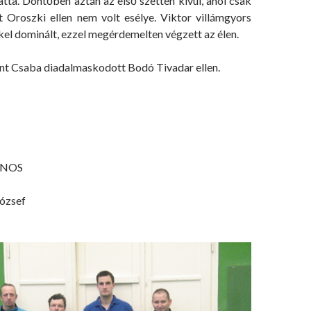
tta. Döntőben aztán az első szetten kívül, ahol csak
t Oroszki ellen nem volt esélye. Viktor villámgyors
kel dominált, ezzel megérdemelten végzett az élen.
nt Csaba diadalmaskodott Bodó Tivadar ellen.
ÁNOS
József