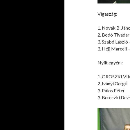
Vigaszág:
1. Novák B. Ján
2. Bodó Tivada
3. Szabó László
3. Héjj Marcell 
Nyílt egyéni:
1. OROSZKI V
2. Iványi Gergő
3. Pálos Péter
3. Bereczki Dez