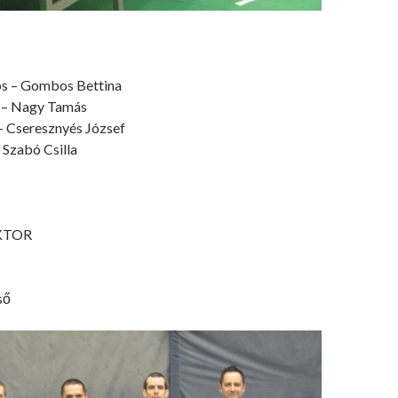
os – Gombos Bettina
r – Nagy Tamás
 – Cseresznyés József
– Szabó Csilla
IKTOR
ső