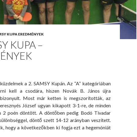
MSY KUPA EREDMÉNYEK
SY KUPA –
ÉNYEK
 küzdelmek a 2. SAMSY Kupán. Az “A” kategóriában
rni kell a csodára, hiszen Novák B. János újra
 bizonyult. Most már ketten is megszorították, az
eresznyés József ugyan kikapott 3-1-re, de minden
n 2 poén döntött. A döntőben pedig Bodó Tivadar
különbséggel, döntő szett 14-12 arányban veszített.
uk, hogy a következőkben ki fogja ezt a hegemóniát