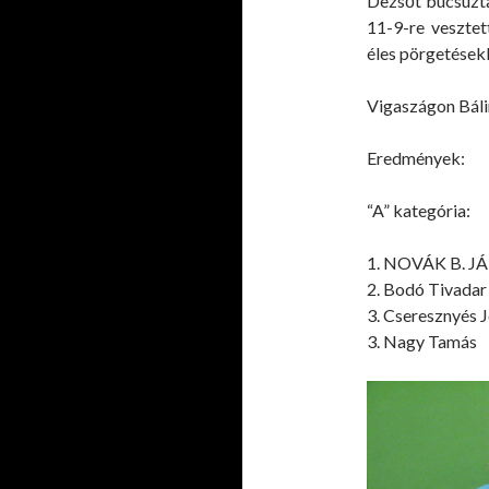
Dezsőt búcsúzta
11-9-re vesztet
éles pörgetések
Vigaszágon Báli
Eredmények:
“A” kategória:
1. NOVÁK B. J
2. Bodó Tivadar
3. Cseresznyés 
3. Nagy Tamás