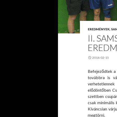
EREDMÉNYEK
,
SA
II. SAM
EREDM
2016-02-15
Befejeződtek a
továbbra is vá
verhetetlennek
elődöntőben Cs
szettben csupá
csak minimális 
Kíváncsian várj
megtörni.