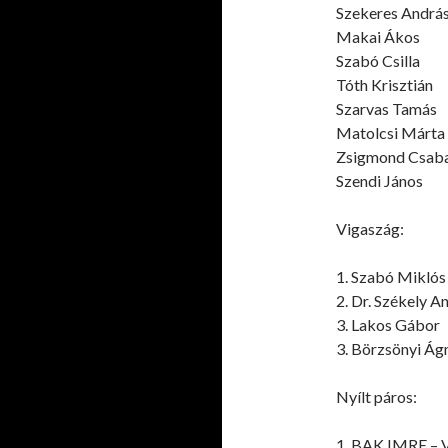
Szekeres Andrá
Makai Ákos
Szabó Csilla
Tóth Krisztián
Szarvas Tamás
Matolcsi Márta
Zsigmond Csab
Szendi János
Vigaszág:
1. Szabó Miklós
2. Dr. Székely A
3. Lakos Gábor
3. Börzsönyi Ág
Nyílt páros:
1. BAK IMRE –