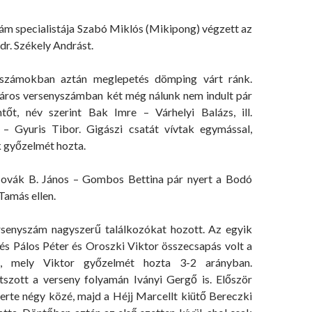
ám specialistája Szabó Miklós (Mikipong) végzett az
dr. Székely Andrást.
yszámokban aztán meglepetés dömping várt ránk.
 páros versenyszámban két még nálunk nem indult pár
tőt, név szerint Bak Imre – Várhelyi Balázs, ill.
 Gyuris Tibor. Gigászi csatát vívtak egymással,
 győzelmét hozta.
ovák B. János – Gombos Bettina pár nyert a Bodó
Tamás ellen.
rsenyszám nagyszerű találkozókat hozott. Az egyik
s Pálos Péter és Oroszki Viktor összecsapás volt a
rt, mely Viktor győzelmét hozta 3-2 arányban.
szott a verseny folyamán Iványi Gergő is. Először
erte négy közé, majd a Héjj Marcellt kiütő Bereczki