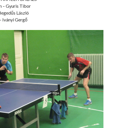
 – Gyuris Tibor
 Hegedűs László
– Iványi Gergő