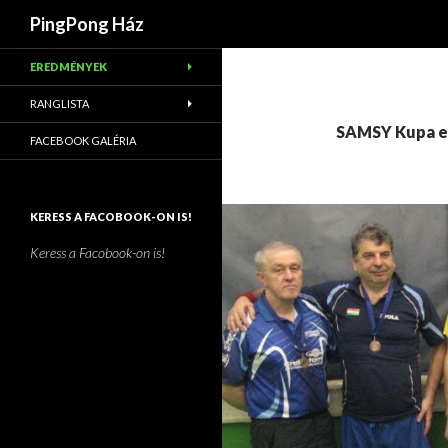
Keresés
PingPong Ház
EREDMÉNYEK
RANGLISTA
SAMSY Kupa e
FACEBOOK GALÉRIA
KERESS A FACOBOOK-ON IS!
Keress a Facobook-on is!