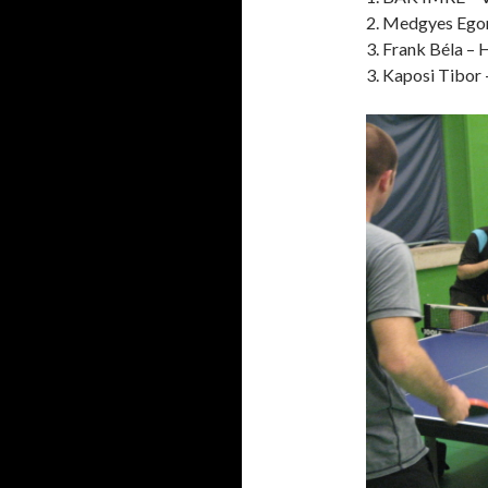
2. Medgyes Egon
3. Frank Béla –
3. Kaposi Tibor 