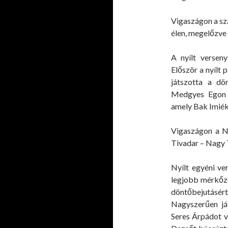
Vigaszágon a sz
élen, megelőzve 
A nyílt versen
Először a nyílt
játszotta a dön
Medgyes Egon –
amely Bak Imiék
Vigaszágon a N
Tivadar – Nagy 
Nyílt egyéni ve
legjobb mérkőzé
döntőbejutásé
Nagyszerűen ját
Seres Árpádot v