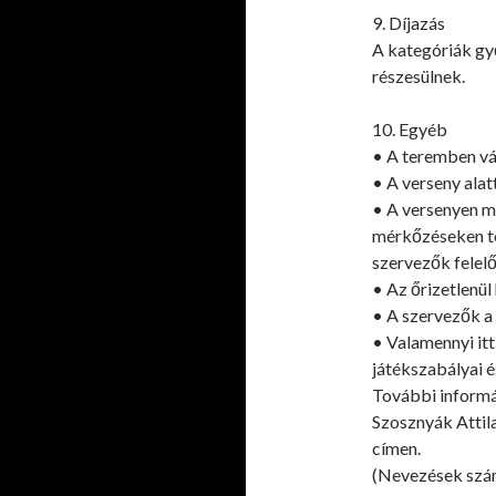
9. Díjazás
A kategóriák gy
részesülnek.
10. Egyéb
• A teremben vá
• A verseny alat
• A versenyen mi
mérkőzéseken tö
szervezők felelő
• Az őrizetlenül
• A szervezők a 
• Valamennyi it
játékszabályai é
További informá
Szosznyák Attil
címen.
(Nevezések szám