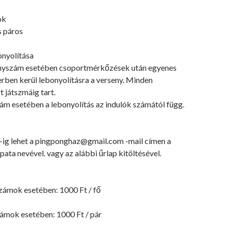
ok
s páros
onyolítása
enyszám esetében csoportmérkőzések után egyenes
rben kerül lebonyolításra a verseny. Minden
 játszmáig tart.
ám esetében a lebonyolítás az indulók számától függ.
5-ig lehet a pingponghaz@gmail.com -mail címen a
pata nevével. vagy az alábbi űrlap kitöltésével.
zámok esetében: 1000 Ft / fő
ámok esetében: 1000 Ft / pár