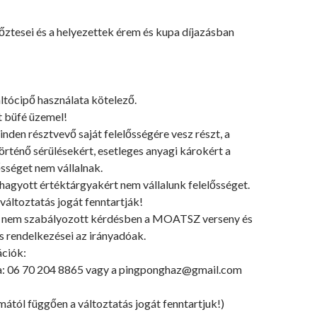
őztesei és a helyezettek érem és kupa díjazásban
ltócipő használata kötelező.
t büfé üzemel!
nden résztvevő saját felelősségére vesz részt, a
rténő sérülésekért, esetleges anyagi károkért a
sséget nem vállalnak.
 hagyott értéktárgyakért nem vállalunk felelősséget.
változtatás jogát fenntartják!
t nem szabályozott kérdésben a MOATSZ verseny és
s rendelkezései az irányadóak.
ciók:
a: 06 70 204 8865 vagy a pingponghaz@gmail.com
ától függően a változtatás jogát fenntartjuk!)