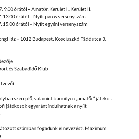
7. 9.00 órától – Amatőr, Kerület I., Kerület II.
7. 13.00 órától – Nyílt páros versenyszám
7. 15.00 órától – Nyílt egyéni versenyszám
ongHáz – 1012 Budapest, Kosciuszkó Tádé utca 3.
dezője
ort és Szabadidő Klub
ztvevői
ályban szereplő, valamint bármilyen „amatőr” játékos
fi játékosok egyaránt indulhatnak a nyílt
.
látozott számban fogadunk el nevezést! Maximum
a