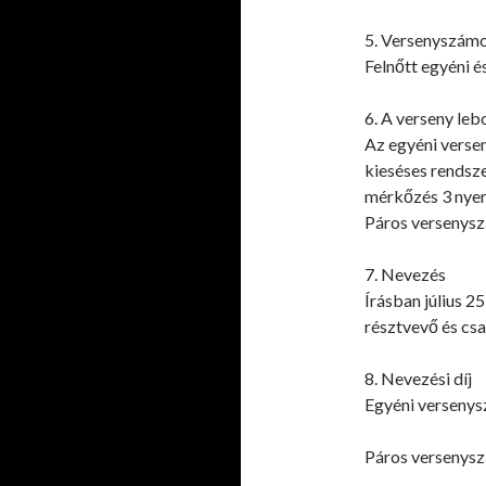
5. Versenyszám
Felnőtt egyéni é
6. A verseny leb
Az egyéni vers
kieséses rendsze
mérkőzés 3 nyert
Páros versenysz
7. Nevezés
Írásban július 2
résztvevő és csa
8. Nevezési díj
Egyéni versenys
Páros versenysz