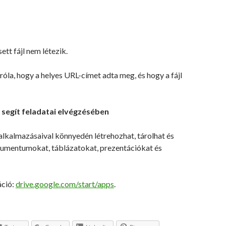
sett fájl nem létezik.
la, hogy a helyes URL-címet adta meg, és hogy a fájl
 segít feladatai elvégzésében
alkalmazásaival könnyedén létrehozhat, tárolhat és
mentumokat, táblázatokat, prezentációkat és
áció:
drive.google.com/start/apps
.