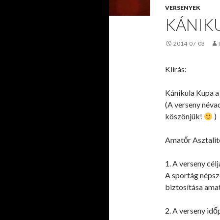
VERSENYEK
KÁNIK
2014-07-03
Kiírás:
Kánikula Kupa 
(A verseny néva
köszönjük!
)
Amatőr Asztalite
1. A verseny célj
A sportág népsze
biztosítása ama
2. A verseny idő