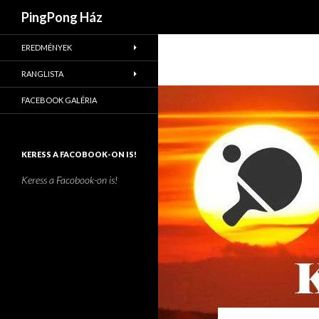
Keresés
PingPong Ház
EREDMÉNYEK
RANGLISTA
FACEBOOK GALÉRIA
KERESS A FACOBOOK-ON IS!
Keress a Facobook-on is!