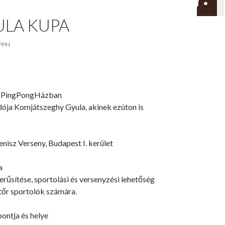
ULA KUPA
PPH
a PingPongHázban
dója Komjátszeghy Gyula, akinek ezúton is
nisz Verseny, Budapest I. kerület
a
rűsítése, sportolási és versenyzési lehetőség
tőr sportolók számára.
pontja és helye