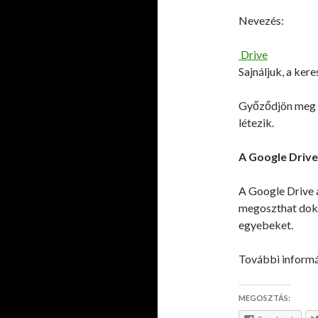
Nevezés:
Drive
Sajnáljuk, a kere
Győződjön meg ró
létezik.
A Google Drive
A Google Drive 
megoszthat doku
egyebeket.
További inform
MEGOSZTÁS: