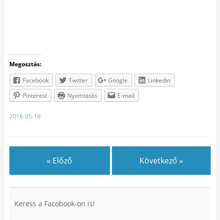
Megosztás:
Facebook
Twitter
Google
Linkedin
Pinterest
Nyomtatás
E-mail
2016-05-18
« Előző
Következő »
Keress a Facobook-on is!