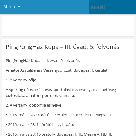
Menü
PingPong Ház
PingPongHáz Kupa – III. évad, 5. felvonás
PingPongHáz Kupa – III. évad, 5. felvonás
Amatőr Asztalitenisz Versenysorozat, Budapest I. kerület
1. A verseny célja
A sportág népszerűsítése, sportolási és versenyzési lehetőség
biztosítása amatőr sportolók számára.
2. A verseny időpontja és helye
• 2016. május 28. 9 órától – Kerület I. és Kerület II., Megye II.
• 2016. május 28. 14 órától – Nyílt páros
• 2016. május 28. 16 órától – Budapest I., II., Megye A, NB III.