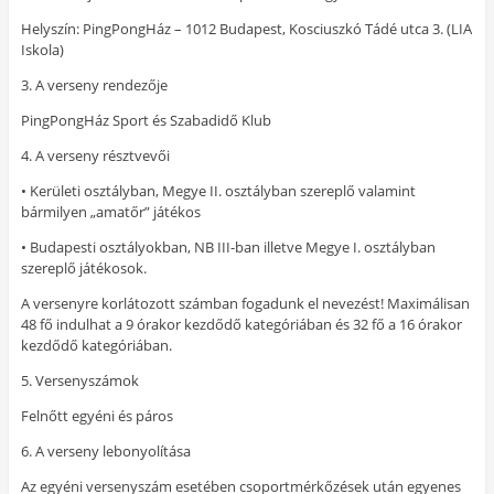
Helyszín: PingPongHáz – 1012 Budapest, Kosciuszkó Tádé utca 3. (LIA
Iskola)
3. A verseny rendezője
PingPongHáz Sport és Szabadidő Klub
4. A verseny résztvevői
• Kerületi osztályban, Megye II. osztályban szereplő valamint
bármilyen „amatőr” játékos
• Budapesti osztályokban, NB III-ban illetve Megye I. osztályban
szereplő játékosok.
A versenyre korlátozott számban fogadunk el nevezést! Maximálisan
48 fő indulhat a 9 órakor kezdődő kategóriában és 32 fő a 16 órakor
kezdődő kategóriában.
5. Versenyszámok
Felnőtt egyéni és páros
6. A verseny lebonyolítása
Az egyéni versenyszám esetében csoportmérkőzések után egyenes