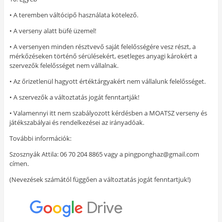
• A teremben váltócipő használata kötelező.
• A verseny alatt büfé üzemel!
• A versenyen minden résztvevő saját felelősségére vesz részt, a
mérkőzéseken történő sérülésekért, esetleges anyagi károkért a
szervezők felelősséget nem vállalnak.
• Az őrizetlenül hagyott értéktárgyakért nem vállalunk felelősséget.
• A szervezők a változtatás jogát fenntartják!
• Valamennyi itt nem szabályozott kérdésben a MOATSZ verseny és
játékszabályai és rendelkezései az irányadóak.
További információk:
Szosznyák Attila: 06 70 204 8865 vagy a pingponghaz@gmail.com
címen.
(Nevezések számától függően a változtatás jogát fenntartjuk!)