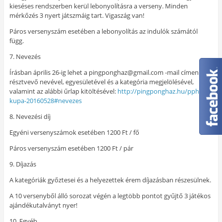
kieséses rendszerben kerül lebonyolításra a verseny. Minden
mérkőzés 3 nyert játszmáig tart. Vigaszág van!
Páros versenyszám esetében a lebonyolítás az indulók számától
függ.
7. Nevezés
Írásban április 26-ig lehet a pingponghaz@gmail.com -mail címen a
résztvevő nevével, egyesületével és a kategória megjelölésével,
valamint az alábbi űrlap kitöltésével:
http://pingponghaz.hu/pph-
kupa-20160528#nevezes
8. Nevezési díj
Egyéni versenyszámok esetében 1200 Ft / fő
Páros versenyszám esetében 1200 Ft / pár
9. Díjazás
A kategóriák győztesei és a helyezettek érem díjazásban részesülnek.
A 10 versenyből álló sorozat végén a legtöbb pontot gyűjtő 3 játékos
ajándékutalványt nyer!
10. Egyéb