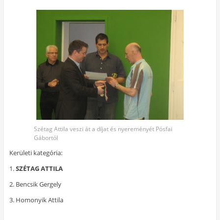
Szétag Attila veszi át a díjat és nyereményét Pósfai
Gábortól
Kerületi kategória:
1.
SZÉTAG ATTILA
2. Bencsik Gergely
3. Homonyik Attila