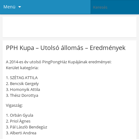
Menü
PingPong Ház
PPH Kupa – Utolsó állomás – Eredmények
A 2014-es év utolsó PingPongHáz Kupájának eredményei:
Kerület kategória:
1. SZÉTAG ATTILA
2. Bencsik Gergely
3. Homonyik Attila
3. Thész Dorottya
Vigaszág:
1. Orbán Gyula
2. Priol Àgnes
3. Pàl Làszlò Bendegùz
3. Alberti Andrea