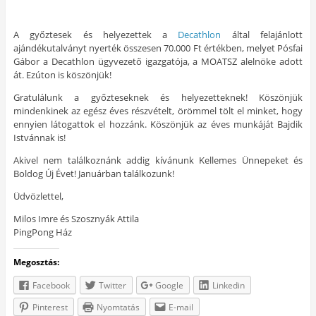
A győztesek és helyezettek a
Decathlon
által felajánlott
ajándékutalványt nyerték összesen 70.000 Ft értékben, melyet Pósfai
Gábor a Decathlon ügyvezető igazgatója, a MOATSZ alelnöke adott
át. Ezúton is köszönjük!
Gratulálunk a győzteseknek és helyezetteknek! Köszönjük
mindenkinek az egész éves részvételt, örömmel tölt el minket, hogy
ennyien látogattok el hozzánk. Köszönjük az éves munkáját Bajdik
Istvánnak is!
Akivel nem találkoznánk addig kívánunk Kellemes Ünnepeket és
Boldog Új Évet! Januárban találkozunk!
Üdvözlettel,
Milos Imre és Szosznyák Attila
PingPong Ház
Megosztás:
Facebook
Twitter
Google
Linkedin
Pinterest
Nyomtatás
E-mail