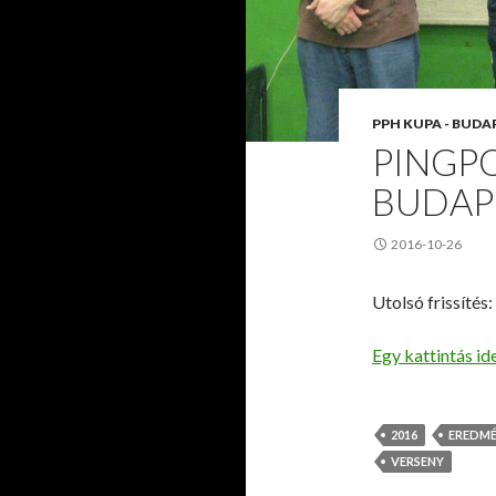
PPH KUPA - BUDA
PINGP
BUDAP
2016-10-26
Utolsó frissítés
Egy kattintás id
2016
EREDM
VERSENY