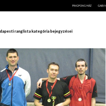
KILÉPÉS A TARTALOMBA
PINGPONG HÁZ
GABI 
dapesti ranglista kategória bejegyzései